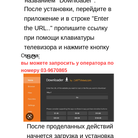
названием "Downloader".
После установки, перейдите в
приложение и в строке "Enter
the URL.." пропишите ссылку
при помощи клавиатуры
телевизора и нажмите кнопку
Ссылка:
"GO".
вы можете запросить у оператора по
номеру 03-9670865
После проделанных действий
начнется загрузка и установка